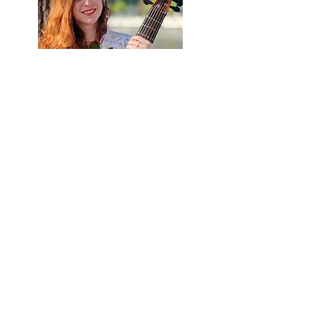
Manon Chapelle
Viole de gambe
Vièle à archet