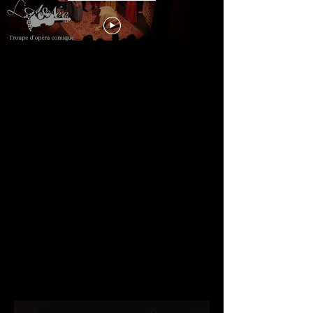
1724 au château de Bélébat : une
grande fête est donnée en l’honneur
du curé de Courdimanche. Voltaire,
ainsi que le Marquis de Livry, la
Comtesse de Prie, entre autres
habitants de Courdimanche,
participent en vers et en musique à
cet éloge d’un prêtre bon vivant et
moins soucieux de la vie spirituelle
de ses paroissiens que de l’entretien
de ses plaisirs.