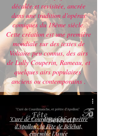
décalée et revisitée, ancrée
dans une tradition d’opéras
comiques du 18ème siècle.
Cette création est une première
mondiale sur des textes de
Voltaire peu connus, des airs
de Lully Couperin, Rameau, et
quelques airs populaires
anciens ou contemporains .
"Curé de Courdimanche et prêtre
d'Apollon", la Fête de Bélébat,
ensemble l'Asnée