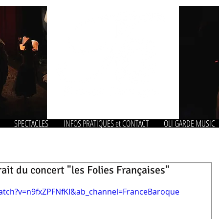
SPECTACLES
INFOS PRATIQUES et CONTACT
OLI GARDE MUSIC
ait du concert "les Folies Françaises"
atch?v=n9fxZPFNfKI&ab_channel=FranceBaroque