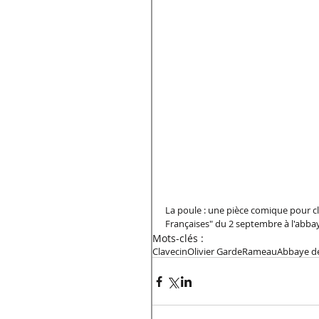
La poule : une pièce comique pour cl
Françaises" du 2 septembre à l'abbay
Mots-clés :
Clavecin
Olivier Garde
Rameau
Abbaye de