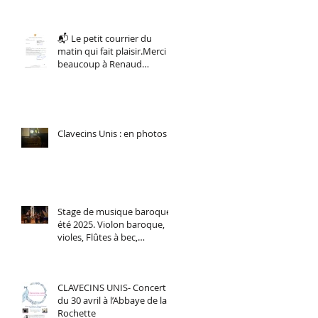
musiques anciennes !
📬 Le petit courrier du
matin qui fait plaisir.Merci
beaucoup à Renaud
Muselier, Président de la
Région Sud.
Clavecins Unis : en photos
Stage de musique baroque,
été 2025. Violon baroque,
violes, Flûtes à bec,
Traverso, Chant baroque.
CLAVECINS UNIS- Concert
du 30 avril à l’Abbaye de la
Rochette