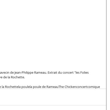
avecin de Jean-Philippe Rameau. Extrait du concert "les Folies 
e de la Rochette. 
 la Rochette
la poule
la poule de Rameau
The Chicken
concert
comique