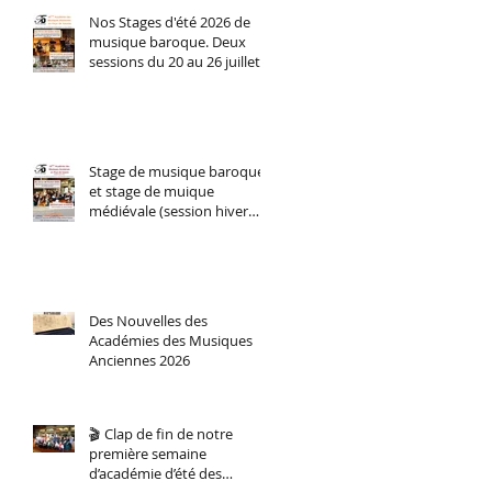
Nos Stages d'été 2026 de
musique baroque. Deux
sessions du 20 au 26 juillet
(perfectionnement
instrumental tous niveaux)
et du 27 juillet au 2 aout
stage d'orchestre et
ensemble vocal.
Stage de musique baroque
et stage de muique
médiévale (session hiver
2026)
Des Nouvelles des
Académies des Musiques
Anciennes 2026
🎬 Clap de fin de notre
première semaine
d’académie d’été des