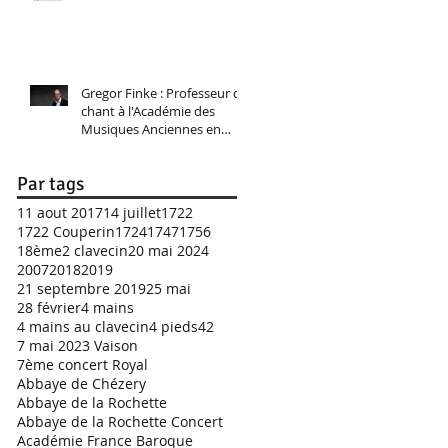
Gregor Finke : Professeur de
chant à l'Académie des
Musiques Anciennes en
Pays de Savoie 2025
Par tags
11 aout 2017
14 juillet
1722
1722 Couperin
1724
1747
1756
18ème
2 clavecin
20 mai 2024
2007
2018
2019
21 septembre 2019
25 mai
28 février
4 mains
4 mains au clavecin
4 pieds
42
7 mai 2023 Vaison
7ème concert Royal
Abbaye de Chézery
Abbaye de la Rochette
Abbaye de la Rochette Concert
Académie France Baroque