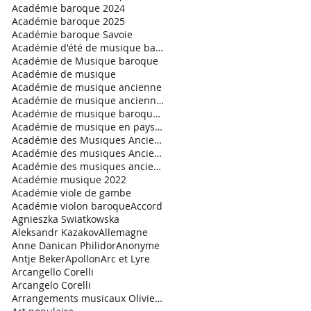
Académie baroque 2024
Académie baroque 2025
Académie baroque Savoie
Académie d'été de musique baroque
Académie de Musique baroque
Académie de musique
Académie de musique ancienne
Académie de musique ancienne en pays gessien
Académie de musique baroque 2021
Académie de musique en pays de Savoie
Académie des Musiques Anciennes en Pays de Savoie
Académie des musiques Anciennes
Académie des musiques anciennes en Pays de Savoie.
Académie musique 2022
Académie viole de gambe
Académie violon baroque
Accord
Agnieszka Swiatkowska
Aleksandr Kazakov
Allemagne
Anne Danican Philidor
Anonyme
Antje Beker
Apollon
Arc et Lyre
Arcangello Corelli
Arcangelo Corelli
Arrangements musicaux Olivier Garde