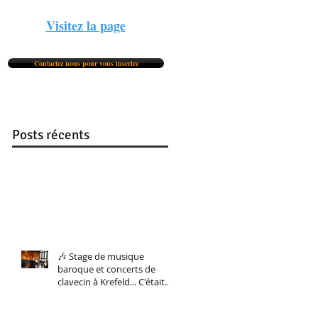
Visitez la page
Contactez nous pour vous inscrire
Posts récents
🎶 Stage de musique
baroque et concerts de
clavecin à Krefeld... C'était
du 5 au 8 février. Et nous le
referons bientôt !