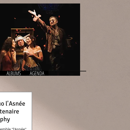
ALBUMS
AGENDA
uo l'Asnée
rtenaire
aphy
semble "l'Asnée"