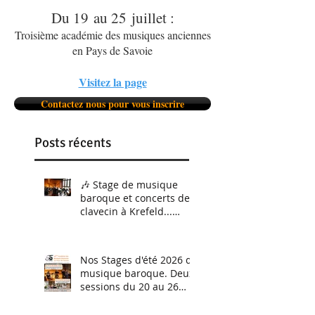
Du 19 au 25 juillet :
Troisième académie des musiques anciennes
en Pays de Savoie
Visitez la page
Contactez nous pour vous inscrire
Posts récents
🎶 Stage de musique
baroque et concerts de
clavecin à Krefeld...
C'était du 5 au 8 février.
Et nous le referons
bientôt !
Nos Stages d'été 2026 de
musique baroque. Deux
sessions du 20 au 26
juillet (perfectionnement
instrumental tous