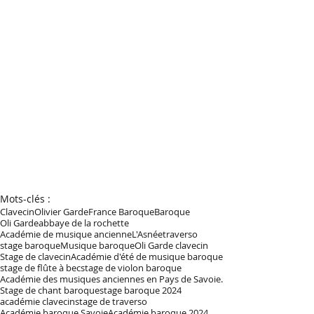
Mots-clés :
Clavecin
Olivier Garde
France Baroque
Baroque
Oli Garde
abbaye de la rochette
Académie de musique ancienne
L'Asnée
traverso
stage baroque
Musique baroque
Oli Garde clavecin
Stage de clavecin
Académie d'été de musique baroque
stage de flûte à bec
stage de violon baroque
Académie des musiques anciennes en Pays de Savoie.
Stage de chant baroque
stage baroque 2024
académie clavecin
stage de traverso
Académie baroque Savoie
Académie baroque 2024