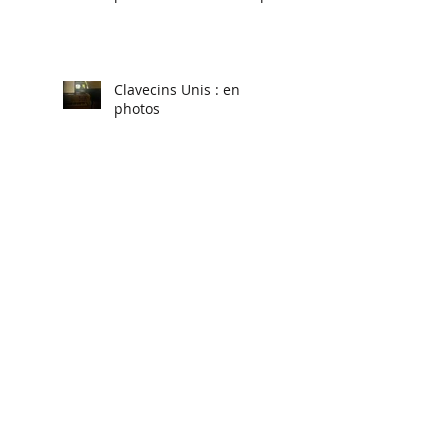
Renaud Muselier,
Président de la Région
Sud.
Clavecins Unis : en
photos
Stage de musique
baroque, été 2025.
Violon baroque, violes,
Flûtes à bec, Traverso,
Chant baroque.
CLAVECINS UNIS-
Concert du 30 avril à
l’Abbaye de la Rochette
Gregor Finke :