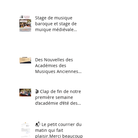
niveaux) et du 27 juillet
au 2 aout stage
d'orchestre et ensemble
Stage de musique
vocal.
baroque et stage de
muique médiévale
(session hiver 2026)
Des Nouvelles des
Académies des
Musiques Anciennes
2026
🎬 Clap de fin de notre
première semaine
d’académie d’été des
musiques anciennes !
📬 Le petit courrier du
matin qui fait
plaisir.Merci beaucoup à