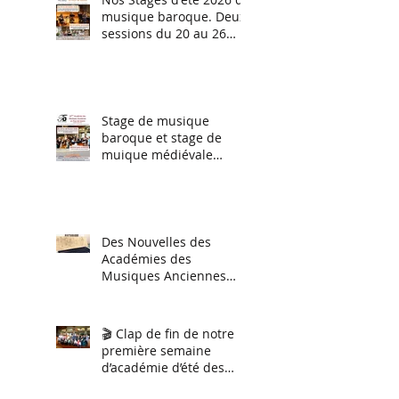
musique baroque. Deux
sessions du 20 au 26
juillet (perfectionnement
instrumental tous
niveaux) et du 27 juillet
au 2 aout stage
d'orchestre et ensemble
Stage de musique
vocal.
baroque et stage de
muique médiévale
(session hiver 2026)
Des Nouvelles des
Académies des
Musiques Anciennes
2026
🎬 Clap de fin de notre
première semaine
d’académie d’été des
musiques anciennes !