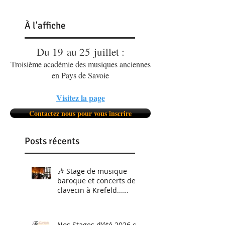
À
l'affiche
Du 19 au 25 juillet :
Troisième académie des musiques anciennes
en Pays de Savoie
Visitez la page
Contactez nous pour vous inscrire
Posts récents
🎶 Stage de musique
baroque et concerts de
clavecin à Krefeld...
C'était du 5 au 8 février.
Et nous le referons
bientôt !
Nos Stages d'été 2026 de