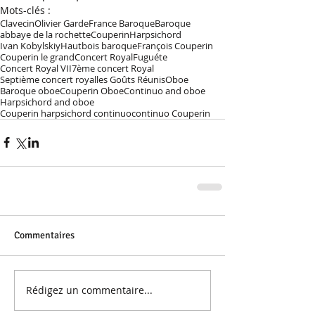
Mots-clés :
Clavecin
Olivier Garde
France Baroque
Baroque
abbaye de la rochette
Couperin
Harpsichord
Ivan Kobylskiy
Hautbois baroque
François Couperin
Couperin le grand
Concert Royal
Fuguéte
Concert Royal VII
7ème concert Royal
Septième concert royal
les Goûts Réunis
Oboe
Baroque oboe
Couperin Oboe
Continuo and oboe
Harpsichord and oboe
Couperin harpsichord continuo
continuo Couperin
Commentaires
Rédigez un commentaire...