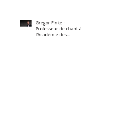
Gregor Finke :
Professeur de chant à
l'Académie des
Musiques Anciennes en
Pays de Savoie 2025
Par tags
11 aout 2017
14 juillet
1722
1722 Couperin
1724
1747
1756
18ème
2 clavecin
20 mai 2024
2007
2018
2019
21 septembre 2019
25 mai
28 février
4 mains
4 mains au clavecin
4 pieds
42
7 mai 2023 Vaison
7ème concert Royal
Abbaye de Chézery
Abbaye de la Rochette
Abbaye de la Rochette Concert
Académie France Baroque