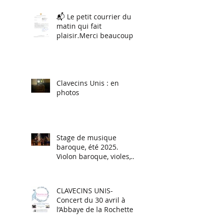
📬 Le petit courrier du
matin qui fait
plaisir.Merci beaucoup à
Renaud Muselier,
Président de la Région
Sud.
Clavecins Unis : en
photos
Stage de musique
baroque, été 2025.
Violon baroque, violes,
Flûtes à bec, Traverso,
Chant baroque.
CLAVECINS UNIS-
Concert du 30 avril à
l’Abbaye de la Rochette