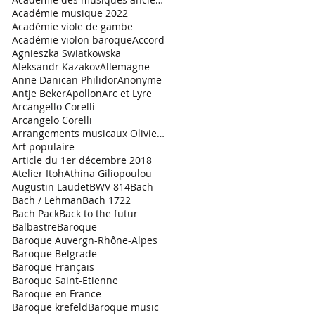
Académie musique 2022
Académie viole de gambe
Académie violon baroque
Accord
Agnieszka Swiatkowska
Aleksandr Kazakov
Allemagne
Anne Danican Philidor
Anonyme
Antje Beker
Apollon
Arc et Lyre
Arcangello Corelli
Arcangelo Corelli
Arrangements musicaux Olivier Garde
Art populaire
Article du 1er décembre 2018
Atelier Itoh
Athina Giliopoulou
Augustin Laudet
BWV 814
Bach
Bach / Lehman
Bach 1722
Bach Pack
Back to the futur
Balbastre
Baroque
Baroque Auvergn-Rhône-Alpes
Baroque Belgrade
Baroque Français
Baroque Saint-Etienne
Baroque en France
Baroque krefeld
Baroque music