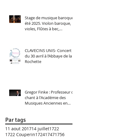
Stage de musique baroque,
été 2025. Violon baroque,
violes, Flûtes à bec,
Traverso, Chant baroque.
CLAVECINS UNIS- Concert
du 30 avril à l’Abbaye de la
Rochette
Gregor Finke : Professeur de
chant à l'Académie des
Musiques Anciennes en
Pays de Savoie 2025
Par tags
11 aout 2017
14 juillet
1722
1722 Couperin
1724
1747
1756