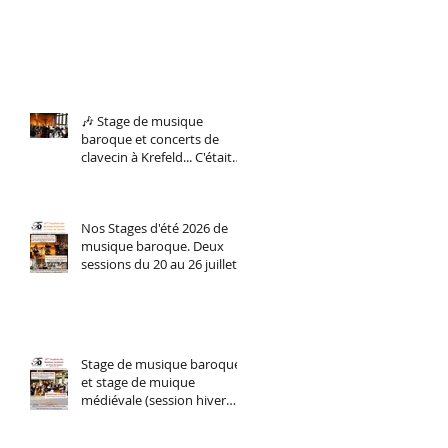
🎶 Stage de musique
baroque et concerts de
clavecin à Krefeld... C'était
du 5 au 8 février. Et nous le
referons bientôt !
Nos Stages d'été 2026 de
musique baroque. Deux
sessions du 20 au 26 juillet
(perfectionnement
instrumental tous niveaux)
et du 27 juillet au 2 aout
stage d'orchestre et
ensemble vocal.
Stage de musique baroque
et stage de muique
médiévale (session hiver
2026)