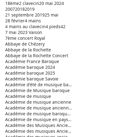
18ème
2 clavecin
20 mai 2024
2007
2018
2019
21 septembre 2019
25 mai
28 février
4 mains
4 mains au clavecin
4 pieds
42
7 mai 2023 Vaison
7ème concert Royal
Abbaye de Chézery
Abbaye de la Rochette
Abbaye de la Rochette Concert
Académie France Baroque
Académie baroque 2024
Académie baroque 2025
Académie baroque Savoie
Académie d'été de musique baroque
Académie de Musique baroque
Académie de musique
Académie de musique ancienne
Académie de musique ancienne en pays gessien
Académie de musique baroque 2021
Académie de musique en pays de Savoie
Académie des Musiques Anciennes en Pays de Savoie
Académie des musiques Anciennes
Académie des musiques anciennes en Pays de Savoie.