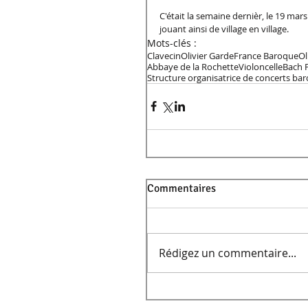
C'était la semaine dernièr, le 19 mar
jouant ainsi de village en village. 
Mots-clés :
Clavecin
Olivier Garde
France Baroque
Ol
Abbaye de la Rochette
Violoncelle
Bach 
Structure organisatrice de concerts ba
Commentaires
Rédigez un commentaire...