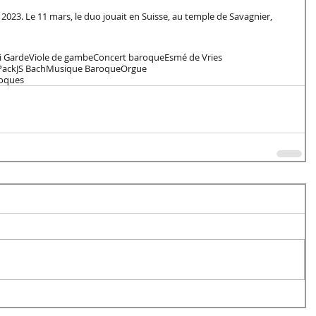
s 2023. Le 11 mars, le duo jouait en Suisse, au temple de Savagnier, 
i Garde
Viole de gambe
Concert baroque
Esmé de Vries
Pack
JS Bach
Musique Baroque
Orgue
roques