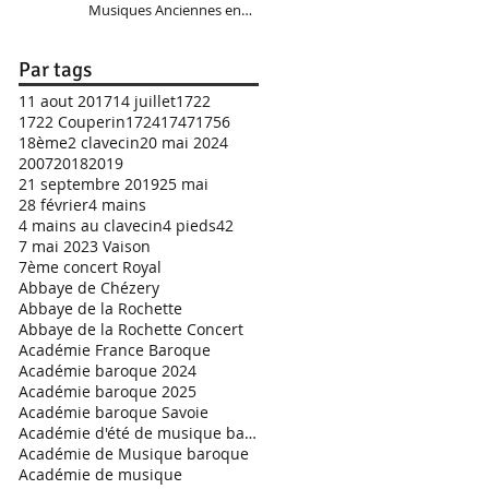
Musiques Anciennes en
Pays de Savoie 2025
Par tags
11 aout 2017
14 juillet
1722
1722 Couperin
1724
1747
1756
18ème
2 clavecin
20 mai 2024
2007
2018
2019
21 septembre 2019
25 mai
28 février
4 mains
4 mains au clavecin
4 pieds
42
7 mai 2023 Vaison
7ème concert Royal
Abbaye de Chézery
Abbaye de la Rochette
Abbaye de la Rochette Concert
Académie France Baroque
Académie baroque 2024
Académie baroque 2025
Académie baroque Savoie
Académie d'été de musique baroque
Académie de Musique baroque
Académie de musique