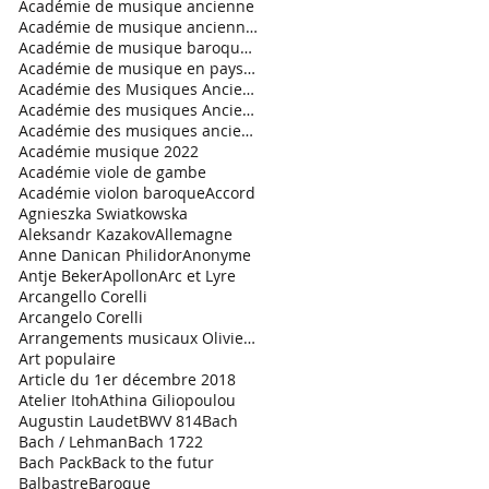
Académie de musique ancienne
Académie de musique ancienne en pays gessien
Académie de musique baroque 2021
Académie de musique en pays de Savoie
Académie des Musiques Anciennes en Pays de Savoie
Académie des musiques Anciennes
Académie des musiques anciennes en Pays de Savoie.
Académie musique 2022
Académie viole de gambe
Académie violon baroque
Accord
Agnieszka Swiatkowska
Aleksandr Kazakov
Allemagne
Anne Danican Philidor
Anonyme
Antje Beker
Apollon
Arc et Lyre
Arcangello Corelli
Arcangelo Corelli
Arrangements musicaux Olivier Garde
Art populaire
Article du 1er décembre 2018
Atelier Itoh
Athina Giliopoulou
Augustin Laudet
BWV 814
Bach
Bach / Lehman
Bach 1722
Bach Pack
Back to the futur
Balbastre
Baroque