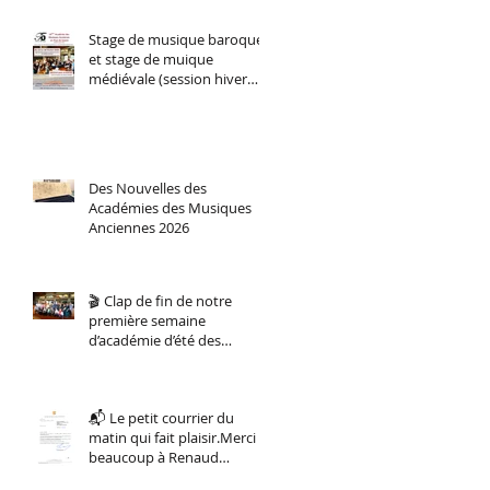
stage d'orchestre et
ensemble vocal.
Stage de musique baroque
et stage de muique
médiévale (session hiver
2026)
Des Nouvelles des
Académies des Musiques
Anciennes 2026
🎬 Clap de fin de notre
première semaine
d’académie d’été des
musiques anciennes !
📬 Le petit courrier du
matin qui fait plaisir.Merci
beaucoup à Renaud
Muselier, Président de la