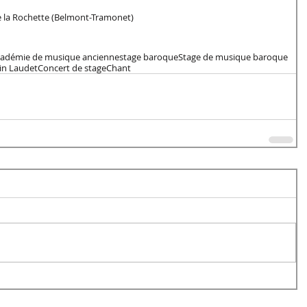
 de la Rochette (Belmont-Tramonet)
adémie de musique ancienne
stage baroque
Stage de musique baroque
in Laudet
Concert de stage
Chant