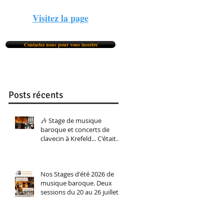
Visitez la page
Contactez nous pour vous inscrire
Posts récents
🎶 Stage de musique
baroque et concerts de
clavecin à Krefeld... C'était
du 5 au 8 février. Et nous le
referons bientôt !
Nos Stages d'été 2026 de
musique baroque. Deux
sessions du 20 au 26 juillet
(perfectionnement
instrumental tous niveaux)
et du 27 juillet au 2 aout