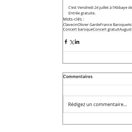
C'est Vendredi 24 juillet à l'Abbaye
Entrée gratuite. 
Mots-clés :
Clavecin
Olivier Garde
France Baroque
Ac
Concert baroque
Concert gratuit
August
Commentaires
Rédigez un commentaire...