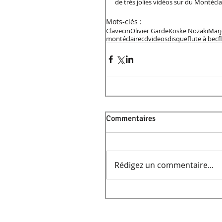
de très jolies vidéos sur du Montéclai
Mots-clés :
Clavecin
Olivier Garde
Koske Nozaki
Marj
montéclaire
cd
videos
disque
flute à bec
f
Commentaires
Rédigez un commentaire...