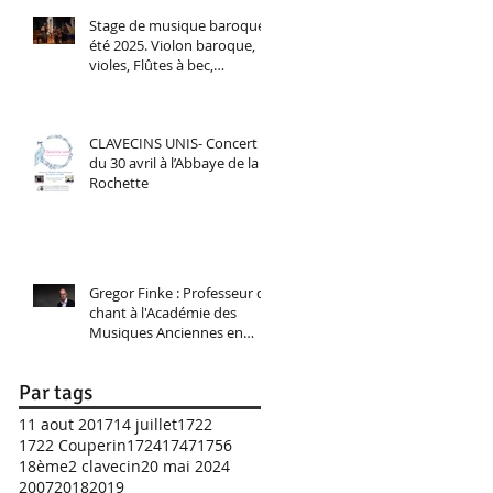
Stage de musique baroque,
été 2025. Violon baroque,
violes, Flûtes à bec,
Traverso, Chant baroque.
CLAVECINS UNIS- Concert
du 30 avril à l’Abbaye de la
Rochette
Gregor Finke : Professeur de
chant à l'Académie des
Musiques Anciennes en
Pays de Savoie 2025
Par tags
11 aout 2017
14 juillet
1722
1722 Couperin
1724
1747
1756
18ème
2 clavecin
20 mai 2024
2007
2018
2019