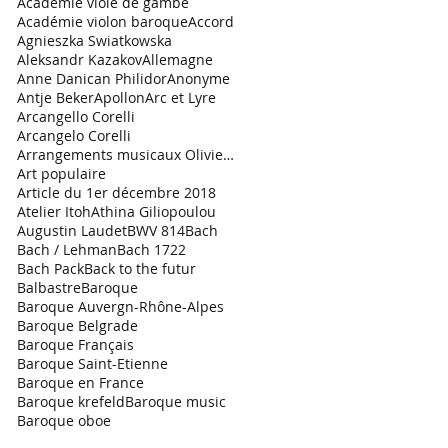
Académie viole de gambe
Académie violon baroque
Accord
Agnieszka Swiatkowska
Aleksandr Kazakov
Allemagne
Anne Danican Philidor
Anonyme
Antje Beker
Apollon
Arc et Lyre
Arcangello Corelli
Arcangelo Corelli
Arrangements musicaux Olivier Garde
Art populaire
Article du 1er décembre 2018
Atelier Itoh
Athina Giliopoulou
Augustin Laudet
BWV 814
Bach
Bach / Lehman
Bach 1722
Bach Pack
Back to the futur
Balbastre
Baroque
Baroque Auvergn-Rhône-Alpes
Baroque Belgrade
Baroque Français
Baroque Saint-Etienne
Baroque en France
Baroque krefeld
Baroque music
Baroque oboe