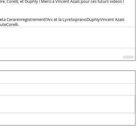
re, Corelli, et Duphly ! Merci à Vincent Azaïs pour ces futurs videos !
eta Cerar
enregistrement
l'Arc et la Lyre
Soprano
Duphly
Vincent Azaïs
lute
Corelli.