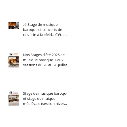
🎶 Stage de musique
baroque et concerts de
clavecin à Krefeld... C'était
du 5 au 8 février. Et nous le
referons bientôt !
Nos Stages d'été 2026 de
musique baroque. Deux
sessions du 20 au 26 juillet
(perfectionnement
instrumental tous niveaux)
et du 27 juillet au 2 aout
stage d'orchestre et
ensemble vocal.
Stage de musique baroque
et stage de muique
médiévale (session hiver
2026)