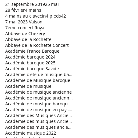
21 septembre 2019
25 mai
28 février
4 mains
4 mains au clavecin
4 pieds
42
7 mai 2023 Vaison
7ème concert Royal
Abbaye de Chézery
Abbaye de la Rochette
Abbaye de la Rochette Concert
Académie France Baroque
Académie baroque 2024
Académie baroque 2025
Académie baroque Savoie
Académie d'été de musique baroque
Académie de Musique baroque
Académie de musique
Académie de musique ancienne
Académie de musique ancienne en pays gessien
Académie de musique baroque 2021
Académie de musique en pays de Savoie
Académie des Musiques Anciennes en Pays de Savoie
Académie des musiques Anciennes
Académie des musiques anciennes en Pays de Savoie.
Académie musique 2022