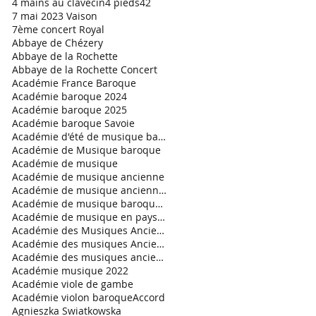
4 mains au clavecin
4 pieds
42
7 mai 2023 Vaison
7ème concert Royal
Abbaye de Chézery
Abbaye de la Rochette
Abbaye de la Rochette Concert
Académie France Baroque
Académie baroque 2024
Académie baroque 2025
Académie baroque Savoie
Académie d'été de musique baroque
Académie de Musique baroque
Académie de musique
Académie de musique ancienne
Académie de musique ancienne en pays gessien
Académie de musique baroque 2021
Académie de musique en pays de Savoie
Académie des Musiques Anciennes en Pays de Savoie
Académie des musiques Anciennes
Académie des musiques anciennes en Pays de Savoie.
Académie musique 2022
Académie viole de gambe
Académie violon baroque
Accord
Agnieszka Swiatkowska