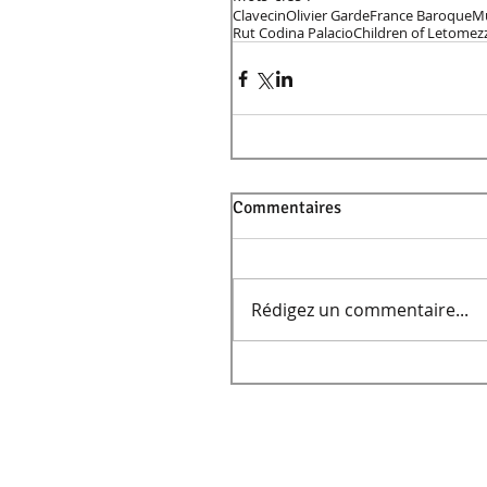
Clavecin
Olivier Garde
France Baroque
M
Rut Codina Palacio
Children of Leto
mez
Commentaires
Rédigez un commentaire...