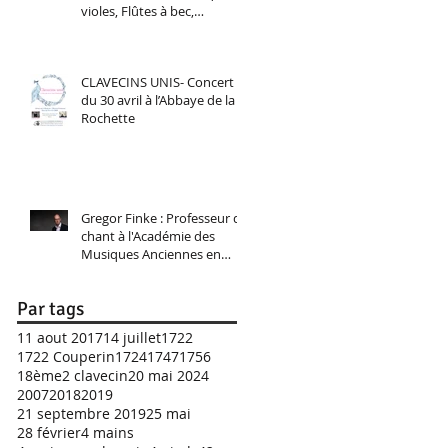
violes, Flûtes à bec,
Traverso, Chant baroque.
CLAVECINS UNIS- Concert
du 30 avril à l’Abbaye de la
Rochette
Gregor Finke : Professeur de
chant à l'Académie des
Musiques Anciennes en
Pays de Savoie 2025
Par tags
11 aout 2017
14 juillet
1722
1722 Couperin
1724
1747
1756
18ème
2 clavecin
20 mai 2024
2007
2018
2019
21 septembre 2019
25 mai
28 février
4 mains