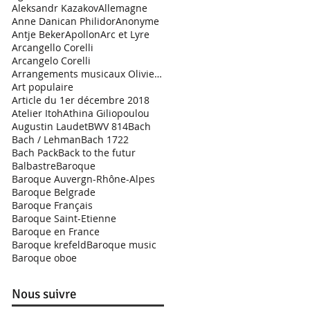
Aleksandr Kazakov
Allemagne
Anne Danican Philidor
Anonyme
Antje Beker
Apollon
Arc et Lyre
Arcangello Corelli
Arcangelo Corelli
Arrangements musicaux Olivier Garde
Art populaire
Article du 1er décembre 2018
Atelier Itoh
Athina Giliopoulou
Augustin Laudet
BWV 814
Bach
Bach / Lehman
Bach 1722
Bach Pack
Back to the futur
Balbastre
Baroque
Baroque Auvergn-Rhône-Alpes
Baroque Belgrade
Baroque Français
Baroque Saint-Etienne
Baroque en France
Baroque krefeld
Baroque music
Baroque oboe
Nous suivre