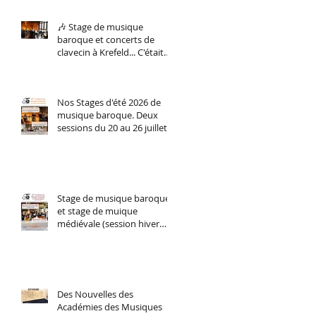
🎶 Stage de musique
baroque et concerts de
clavecin à Krefeld... C'était
du 5 au 8 février. Et nous le
referons bientôt !
Nos Stages d'été 2026 de
musique baroque. Deux
sessions du 20 au 26 juillet
(perfectionnement
instrumental tous niveaux)
et du 27 juillet au 2 aout
stage d'orchestre et
ensemble vocal.
Stage de musique baroque
et stage de muique
médiévale (session hiver
2026)
Des Nouvelles des
Académies des Musiques