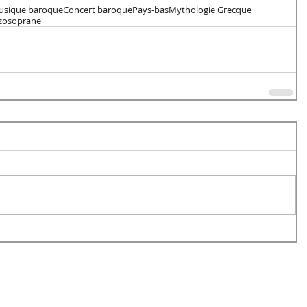
usique baroque
Concert baroque
Pays-bas
Mythologie Grecque
zo
soprane