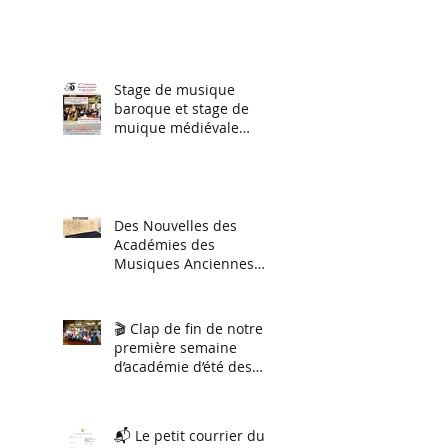
juillet (perfectionnement
instrumental tous
niveaux) et du 27 juillet
au 2 aout stage
d'orchestre et ensemble
Stage de musique
vocal.
baroque et stage de
muique médiévale
(session hiver 2026)
Des Nouvelles des
Académies des
Musiques Anciennes
2026
🎬 Clap de fin de notre
première semaine
d’académie d’été des
musiques anciennes !
📬 Le petit courrier du