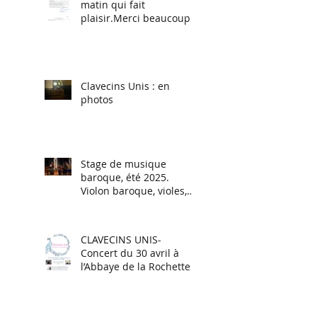
matin qui fait
plaisir.Merci beaucoup à
Renaud Muselier,
Président de la Région
Sud.
Clavecins Unis : en
photos
Stage de musique
baroque, été 2025.
Violon baroque, violes,
Flûtes à bec, Traverso,
Chant baroque.
CLAVECINS UNIS-
Concert du 30 avril à
l’Abbaye de la Rochette