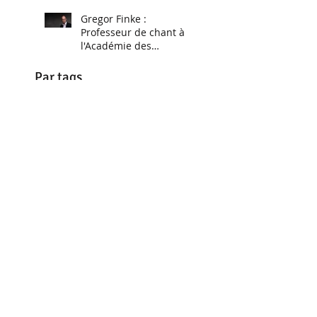
Gregor Finke :
Professeur de chant à
l'Académie des
Musiques Anciennes en
Pays de Savoie 2025
Par tags
11 aout 2017
14 juillet
1722
1722 Couperin
1724
1747
1756
18ème
2 clavecin
20 mai 2024
2007
2018
2019
21 septembre 2019
25 mai
28 février
4 mains
4 mains au clavecin
4 pieds
42
7 mai 2023 Vaison
7ème concert Royal
Abbaye de Chézery
Abbaye de la Rochette
Abbaye de la Rochette Concert
Académie France Baroque
Académie baroque 2024
Académie baroque 2025
Académie baroque Savoie