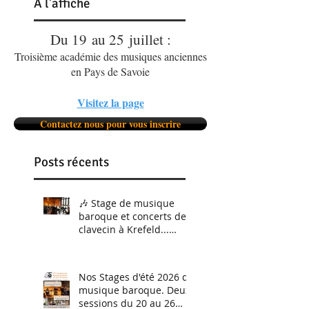
À
l'affiche
Du 19 au 25 juillet :
Troisième académie des musiques anciennes
en Pays de Savoie
Visitez la page
Contactez nous pour vous inscrire
Posts récents
🎶 Stage de musique
baroque et concerts de
clavecin à Krefeld...
C'était du 5 au 8 février.
Et nous le referons
bientôt !
Nos Stages d'été 2026 de
musique baroque. Deux
sessions du 20 au 26