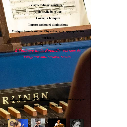
clavecin/basse continue,
Violoncelle baroque
Cornet à bouquin
Improvisation et diminutions
Musique biomécanique/ Physiothérapie appliquée aux
musiciens
Musique d'ensemble
à l'abbaye de la Rochette
(945 route du
VillageBelmont-Tramonet, Savoie)
Équipe pédagogique :
(cliquez sur leur image pour
découvrir leur parcours)