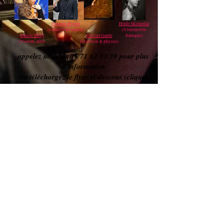
Josquin Piguet
Hilde Skomedal
(Cornet à Bouquin)
(Violoncelle
Emilie Mory
Olivier Garde
baroque)
(Violon, alto)
(Clavecin & physio)
appelez nous au
07 71 82 13 39
pour plus
d'information
Ou téléchargez le flyer ci-dessous (cliquez
sur l'image):
retour à l'accueil