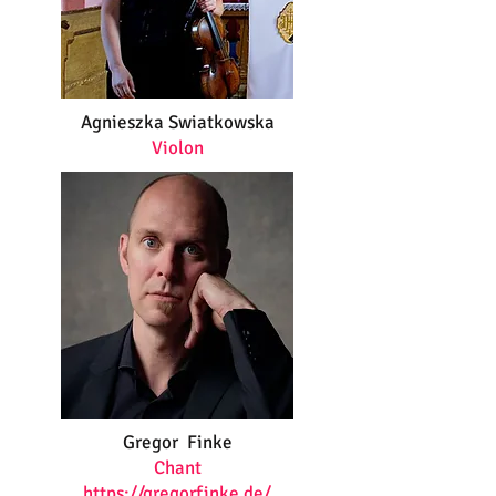
Agnieszka Swiatkowska
Violon
Gregor Finke
Chant
https://gregorfinke.de/