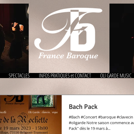
SPECTACLES
INFOS PRATIQUES et CONTACT
OLI GARDE MUSIC
Bach Pack
#Bach #Concert #baroque #clavecin #
#oligarde Notre saison commence avec n
Pack" dès le 19 mars à...