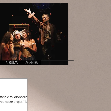
ALBUMS
AGENDA
viole #violoncelle
otre projet "Bach