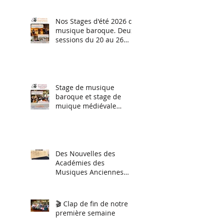
Et nous le referons
bientôt !
Nos Stages d'été 2026 de
musique baroque. Deux
sessions du 20 au 26
juillet (perfectionnement
instrumental tous
niveaux) et du 27 juillet
au 2 aout stage
d'orchestre et ensemble
Stage de musique
vocal.
baroque et stage de
muique médiévale
(session hiver 2026)
Des Nouvelles des
Académies des
Musiques Anciennes
2026
🎬 Clap de fin de notre
première semaine