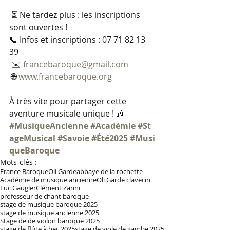
 ⏳ Ne tardez plus : les inscriptions 
sont ouvertes !
📞 Infos et inscriptions : 07 71 82 13 
39
 ✉️ 
francebaroque@gmail.com
 🌐 
www.francebaroque.org
À très vite pour partager cette 
aventure musicale unique ! 🎶
#MusiqueAncienne
#Académie
#St
ageMusical
#Savoie
#Été2025
#Musi
queBaroque
Mots-clés :
France Baroque
Oli Garde
abbaye de la rochette
Académie de musique ancienne
Oli Garde clavecin
Luc Gaugler
Clément Zanni
professeur de chant baroque
stage de musique baroque 2025
stage de musique ancienne 2025
Stage de de violon baroque 2025
stage de flûte à bec 2025
stage de viole de gambe 2025