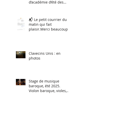
d’académie d’été des
musiques anciennes !
📬 Le petit courrier du
matin qui fait
plaisir.Merci beaucoup à
Renaud Muselier,
Président de la Région
Sud.
Clavecins Unis : en
photos
Stage de musique
baroque, été 2025.
Violon baroque, violes,
Flûtes à bec, Traverso,
Chant baroque.
CLAVECINS UNIS-
Concert du 30 avril à