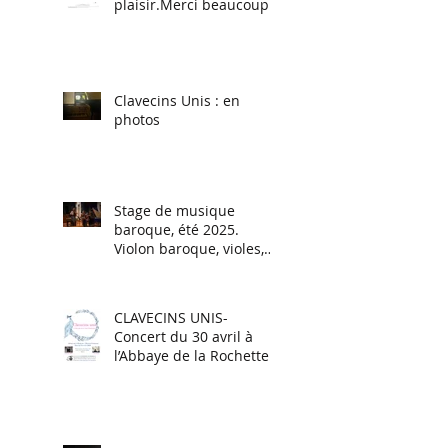
plaisir.Merci beaucoup à
Renaud Muselier,
Président de la Région
Sud.
Clavecins Unis : en
photos
Stage de musique
baroque, été 2025.
Violon baroque, violes,
Flûtes à bec, Traverso,
Chant baroque.
CLAVECINS UNIS-
Concert du 30 avril à
l’Abbaye de la Rochette