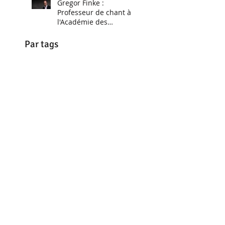
Gregor Finke :
Professeur de chant à
l'Académie des
Musiques Anciennes en
Pays de Savoie 2025
Par tags
11 aout 2017
14 juillet
1722
1722 Couperin
1724
1747
1756
18ème
2 clavecin
20 mai 2024
2007
2018
2019
21 septembre 2019
25 mai
28 février
4 mains
4 mains au clavecin
4 pieds
42
7 mai 2023 Vaison
7ème concert Royal
Abbaye de Chézery
Abbaye de la Rochette
Abbaye de la Rochette Concert
Académie France Baroque
Académie baroque 2024
Académie baroque 2025
Académie baroque Savoie
Académie d'été de musique baroque