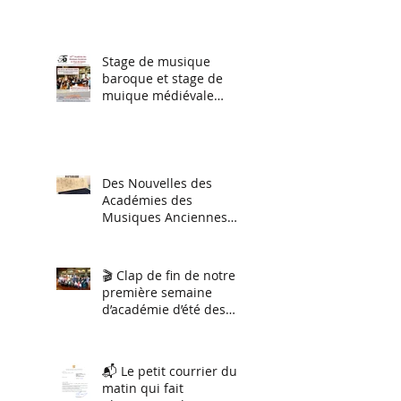
instrumental tous
niveaux) et du 27 juillet
au 2 aout stage
d'orchestre et ensemble
Stage de musique
vocal.
baroque et stage de
muique médiévale
(session hiver 2026)
Des Nouvelles des
Académies des
Musiques Anciennes
2026
🎬 Clap de fin de notre
première semaine
d’académie d’été des
musiques anciennes !
📬 Le petit courrier du
matin qui fait