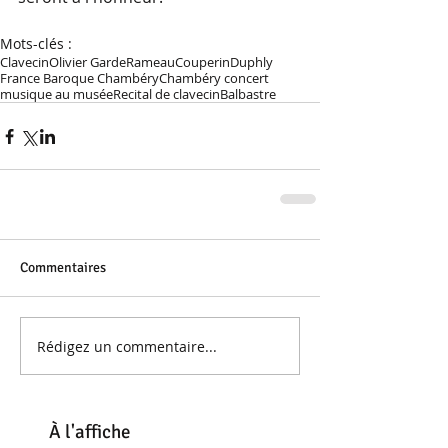
Mots-clés :
Clavecin
Olivier Garde
Rameau
Couperin
Duphly
France Baroque Chambéry
Chambéry concert
musique au musée
Recital de clavecin
Balbastre
Commentaires
Rédigez un commentaire...
À
l'affiche