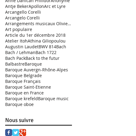
Anne Danican Philidor
Anonyme
Antje Beker
Apollon
Arc et Lyre
Arcangello Corelli
Arcangelo Corelli
Arrangements musicaux Olivier Garde
Art populaire
Article du 1er décembre 2018
Atelier Itoh
Athina Giliopoulou
Augustin Laudet
BWV 814
Bach
Bach / Lehman
Bach 1722
Bach Pack
Back to the futur
Balbastre
Baroque
Baroque Auvergn-Rhône-Alpes
Baroque Belgrade
Baroque Français
Baroque Saint-Etienne
Baroque en France
Baroque krefeld
Baroque music
Baroque oboe
Nous suivre