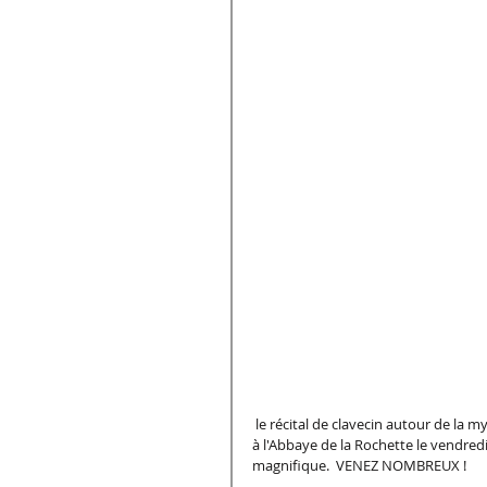
 le récital de clavecin autour de la mythologie grecque sur trois copies d'instruments anciens,  sera donné 
à l'Abbaye de la Rochette le vendredi 28
magnifique.  VENEZ NOMBREUX !