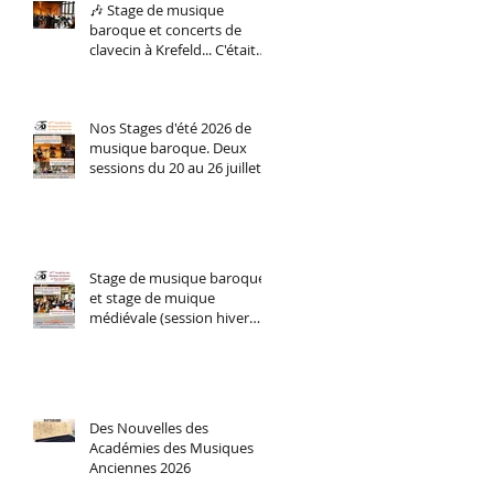
🎶 Stage de musique
baroque et concerts de
clavecin à Krefeld... C'était
du 5 au 8 février. Et nous le
referons bientôt !
Nos Stages d'été 2026 de
musique baroque. Deux
sessions du 20 au 26 juillet
(perfectionnement
instrumental tous niveaux)
et du 27 juillet au 2 aout
stage d'orchestre et
ensemble vocal.
Stage de musique baroque
et stage de muique
médiévale (session hiver
2026)
Des Nouvelles des
Académies des Musiques
Anciennes 2026