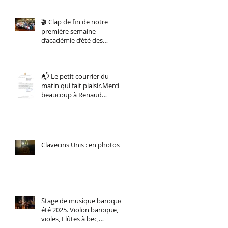
🎬 Clap de fin de notre
première semaine
d’académie d’été des
musiques anciennes !
📬 Le petit courrier du
matin qui fait plaisir.Merci
beaucoup à Renaud
Muselier, Président de la
Région Sud.
Clavecins Unis : en photos
Stage de musique baroque,
été 2025. Violon baroque,
violes, Flûtes à bec,
Traverso, Chant baroque.