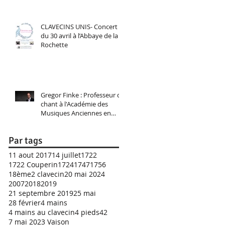
CLAVECINS UNIS- Concert
du 30 avril à l’Abbaye de la
Rochette
Gregor Finke : Professeur de
chant à l'Académie des
Musiques Anciennes en
Pays de Savoie 2025
Par tags
11 aout 2017
14 juillet
1722
1722 Couperin
1724
1747
1756
18ème
2 clavecin
20 mai 2024
2007
2018
2019
21 septembre 2019
25 mai
28 février
4 mains
4 mains au clavecin
4 pieds
42
7 mai 2023 Vaison