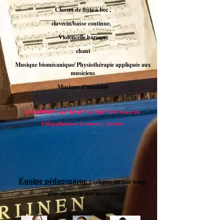
Classes de flûte à bec ,
clavecin/basse continue,
Violoncelle baroque
chant
Musique biomécanique/ Physiothérapie appliquée aux
musiciens
Musique d'ensemble
à l'abbaye de la Rochette
(945 route du
VillageBelmont-Tramonet, Savoie)
Équipe pédagogique :
(cliquez sur leur image
pour découvrir leur parcours)